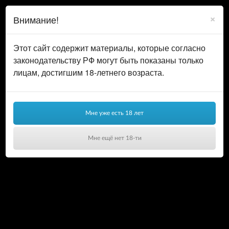
0
ВОЙТИ
×
Внимание!
КОРЗИНА
Цена, ₽
Этот сайт содержит материалы, которые согласно
законодательству РФ могут быть показаны только
лицам, достигшим 18-летнего возраста.
Страна
4
Китай
Xinlv
Мне уже есть 18 лет
Материал
3
Мне ещё нет 18-ти
ПВХ
1
Ваша корзина пуста!
Силикон
24
СНАЧАЛА НОВЫЕ
Цвет
1
Розовый
3
Телесный