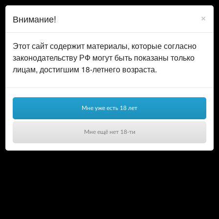
0
ВОЙТИ
×
Внимание!
КОРЗИНА
Этот сайт содержит материалы, которые согласно
законодательству РФ могут быть показаны только
лицам, достигшим 18-летнего возраста.
Мне уже есть 18 лет
Мне ещё нет 18-ти
Ваша корзина пуста!