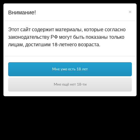
0
ВОЙТИ
×
Внимание!
КОРЗИНА
Этот сайт содержит материалы, которые согласно
законодательству РФ могут быть показаны только
лицам, достигшим 18-летнего возраста.
Мне уже есть 18 лет
Мне ещё нет 18-ти
Ваша корзина пуста!