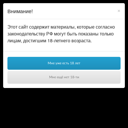
0
ВОЙТИ
×
Внимание!
КОРЗИНА
Этот сайт содержит материалы, которые согласно
законодательству РФ могут быть показаны только
лицам, достигшим 18-летнего возраста.
Мне уже есть 18 лет
Мне ещё нет 18-ти
Ваша корзина пуста!