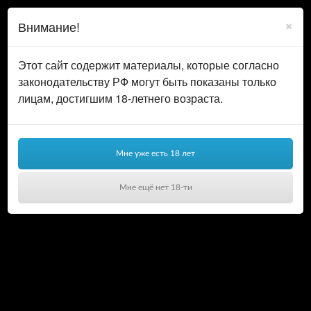
0
ВОЙТИ
×
Внимание!
КОРЗИНА
Этот сайт содержит материалы, которые согласно
законодательству РФ могут быть показаны только
лицам, достигшим 18-летнего возраста.
Мне уже есть 18 лет
Мне ещё нет 18-ти
Ваша корзина пуста!