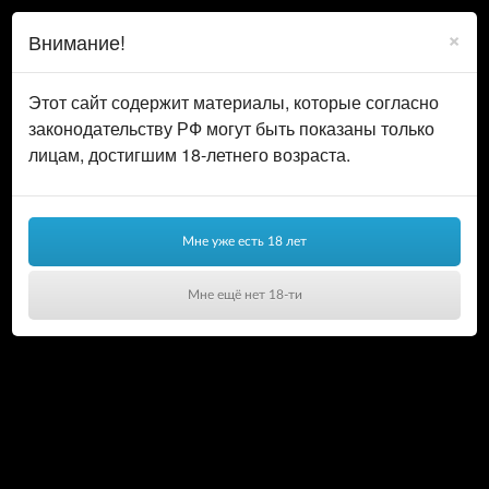
0
ВОЙТИ
×
Внимание!
КОРЗИНА
Этот сайт содержит материалы, которые согласно
законодательству РФ могут быть показаны только
лицам, достигшим 18-летнего возраста.
Мне уже есть 18 лет
Мне ещё нет 18-ти
Ваша корзина пуста!