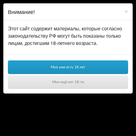
0
ВОЙТИ
×
Внимание!
КОРЗИНА
Этот сайт содержит материалы, которые согласно
законодательству РФ могут быть показаны только
лицам, достигшим 18-летнего возраста.
Мне уже есть 18 лет
Мне ещё нет 18-ти
Ваша корзина пуста!