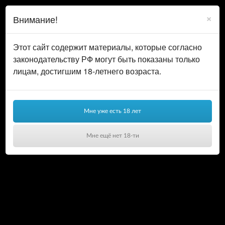
0
ВОЙТИ
×
Внимание!
КОРЗИНА
Этот сайт содержит материалы, которые согласно
законодательству РФ могут быть показаны только
лицам, достигшим 18-летнего возраста.
Мне уже есть 18 лет
Мне ещё нет 18-ти
Ваша корзина пуста!