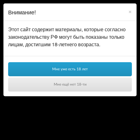
0
ВОЙТИ
×
Внимание!
КОРЗИНА
Этот сайт содержит материалы, которые согласно
законодательству РФ могут быть показаны только
лицам, достигшим 18-летнего возраста.
Мне уже есть 18 лет
Мне ещё нет 18-ти
Ваша корзина пуста!