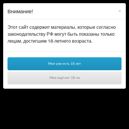
0
ВОЙТИ
×
Внимание!
КОРЗИНА
Этот сайт содержит материалы, которые согласно
законодательству РФ могут быть показаны только
лицам, достигшим 18-летнего возраста.
Мне уже есть 18 лет
Мне ещё нет 18-ти
Ваша корзина пуста!