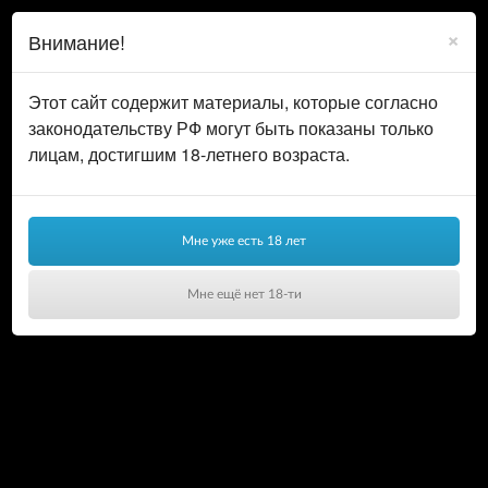
0
ВОЙТИ
×
Внимание!
КОРЗИНА
Этот сайт содержит материалы, которые согласно
законодательству РФ могут быть показаны только
лицам, достигшим 18-летнего возраста.
Мне уже есть 18 лет
Мне ещё нет 18-ти
Ваша корзина пуста!