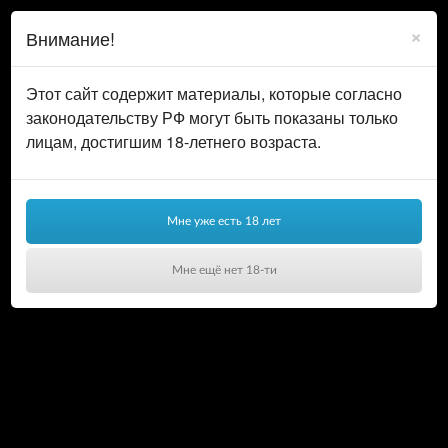
0
ВОЙТИ
×
Внимание!
КОРЗИНА
Этот сайт содержит материалы, которые согласно
законодательству РФ могут быть показаны только
лицам, достигшим 18-летнего возраста.
Мне уже есть 18 лет
Мне ещё нет 18-ти
Ваша корзина пуста!