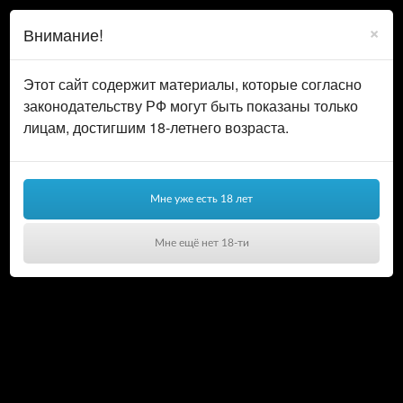
0
ВОЙТИ
×
Внимание!
КОРЗИНА
Этот сайт содержит материалы, которые согласно
законодательству РФ могут быть показаны только
лицам, достигшим 18-летнего возраста.
Мне уже есть 18 лет
Мне ещё нет 18-ти
Ваша корзина пуста!