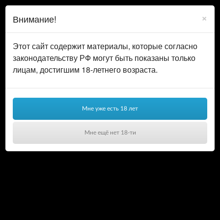
0
ВОЙТИ
×
Внимание!
КОРЗИНА
Этот сайт содержит материалы, которые согласно
законодательству РФ могут быть показаны только
лицам, достигшим 18-летнего возраста.
Мне уже есть 18 лет
Мне ещё нет 18-ти
Ваша корзина пуста!