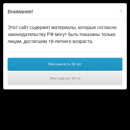
0
ВОЙТИ
×
Внимание!
КОРЗИНА
Этот сайт содержит материалы, которые согласно
законодательству РФ могут быть показаны только
лицам, достигшим 18-летнего возраста.
Мне уже есть 18 лет
Мне ещё нет 18-ти
Ваша корзина пуста!