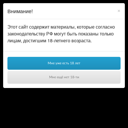
0
ВОЙТИ
×
Внимание!
КОРЗИНА
Этот сайт содержит материалы, которые согласно
законодательству РФ могут быть показаны только
лицам, достигшим 18-летнего возраста.
Мне уже есть 18 лет
Мне ещё нет 18-ти
Ваша корзина пуста!