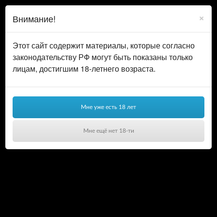
0
ВОЙТИ
×
Внимание!
КОРЗИНА
Этот сайт содержит материалы, которые согласно
законодательству РФ могут быть показаны только
лицам, достигшим 18-летнего возраста.
Мне уже есть 18 лет
Мне ещё нет 18-ти
Ваша корзина пуста!