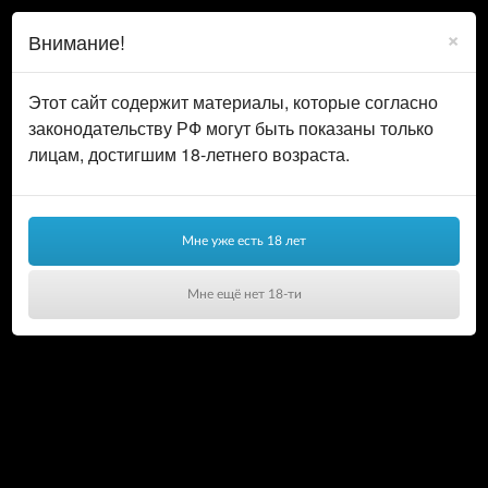
0
ВОЙТИ
×
Внимание!
КОРЗИНА
Этот сайт содержит материалы, которые согласно
законодательству РФ могут быть показаны только
лицам, достигшим 18-летнего возраста.
Мне уже есть 18 лет
Мне ещё нет 18-ти
Ваша корзина пуста!