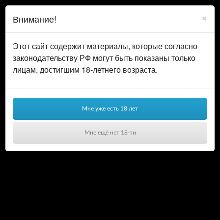
0
ВОЙТИ
×
Внимание!
КОРЗИНА
Этот сайт содержит материалы, которые согласно
законодательству РФ могут быть показаны только
лицам, достигшим 18-летнего возраста.
Мне уже есть 18 лет
Мне ещё нет 18-ти
Ваша корзина пуста!