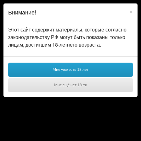
0
ВОЙТИ
×
Внимание!
КОРЗИНА
Этот сайт содержит материалы, которые согласно
законодательству РФ могут быть показаны только
лицам, достигшим 18-летнего возраста.
Мне уже есть 18 лет
Мне ещё нет 18-ти
Ваша корзина пуста!