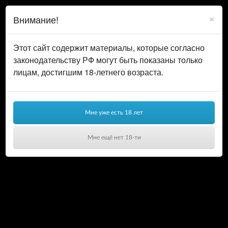
0
ВОЙТИ
×
Внимание!
КОРЗИНА
Этот сайт содержит материалы, которые согласно
законодательству РФ могут быть показаны только
лицам, достигшим 18-летнего возраста.
Мне уже есть 18 лет
Мне ещё нет 18-ти
Ваша корзина пуста!