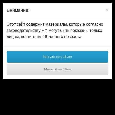
0
ВОЙТИ
×
Внимание!
КОРЗИНА
Этот сайт содержит материалы, которые согласно
законодательству РФ могут быть показаны только
лицам, достигшим 18-летнего возраста.
Мне уже есть 18 лет
Мне ещё нет 18-ти
Ваша корзина пуста!