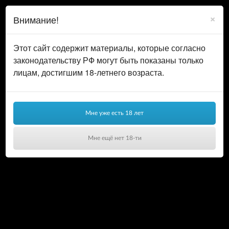
0
ВОЙТИ
×
Внимание!
КОРЗИНА
Этот сайт содержит материалы, которые согласно
законодательству РФ могут быть показаны только
лицам, достигшим 18-летнего возраста.
Мне уже есть 18 лет
Мне ещё нет 18-ти
Ваша корзина пуста!