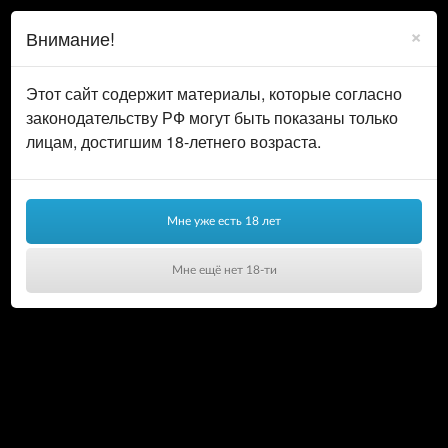
0
ВОЙТИ
×
Внимание!
КОРЗИНА
Этот сайт содержит материалы, которые согласно
законодательству РФ могут быть показаны только
лицам, достигшим 18-летнего возраста.
Мне уже есть 18 лет
Мне ещё нет 18-ти
Ваша корзина пуста!