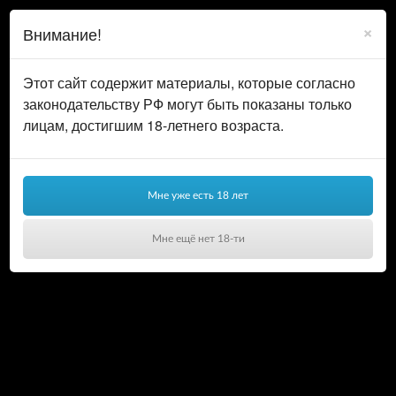
0
ВОЙТИ
×
Внимание!
КОРЗИНА
Этот сайт содержит материалы, которые согласно
законодательству РФ могут быть показаны только
лицам, достигшим 18-летнего возраста.
Мне уже есть 18 лет
Мне ещё нет 18-ти
Ваша корзина пуста!