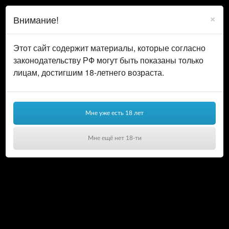
0
ВОЙТИ
×
Внимание!
КОРЗИНА
Этот сайт содержит материалы, которые согласно
законодательству РФ могут быть показаны только
лицам, достигшим 18-летнего возраста.
Мне уже есть 18 лет
Мне ещё нет 18-ти
Ваша корзина пуста!