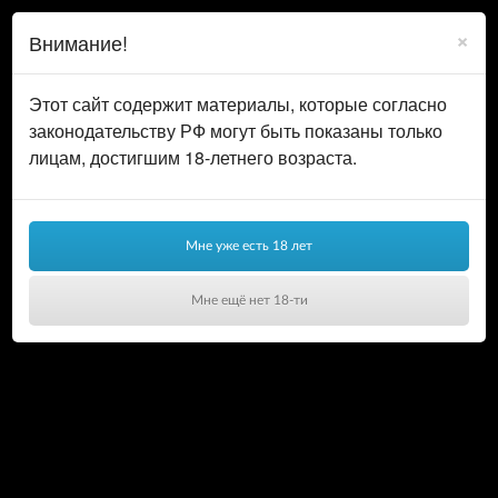
0
ВОЙТИ
×
Внимание!
КОРЗИНА
Этот сайт содержит материалы, которые согласно
законодательству РФ могут быть показаны только
лицам, достигшим 18-летнего возраста.
Мне уже есть 18 лет
Мне ещё нет 18-ти
Ваша корзина пуста!