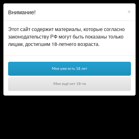
0
ВОЙТИ
×
Внимание!
КОРЗИНА
Этот сайт содержит материалы, которые согласно
законодательству РФ могут быть показаны только
лицам, достигшим 18-летнего возраста.
Мне уже есть 18 лет
Мне ещё нет 18-ти
Ваша корзина пуста!