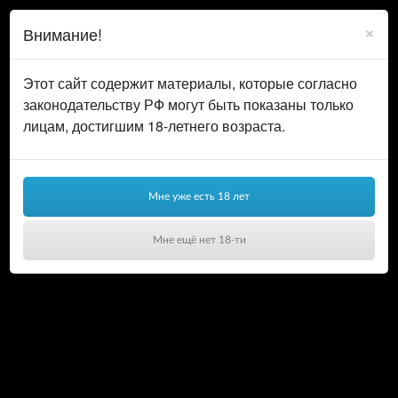
0
ВОЙТИ
×
Внимание!
КОРЗИНА
Этот сайт содержит материалы, которые согласно
законодательству РФ могут быть показаны только
лицам, достигшим 18-летнего возраста.
Мне уже есть 18 лет
Мне ещё нет 18-ти
Ваша корзина пуста!