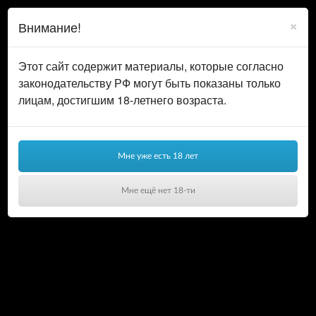
0
ВОЙТИ
×
Внимание!
КОРЗИНА
Этот сайт содержит материалы, которые согласно
законодательству РФ могут быть показаны только
лицам, достигшим 18-летнего возраста.
Мне уже есть 18 лет
Мне ещё нет 18-ти
Ваша корзина пуста!