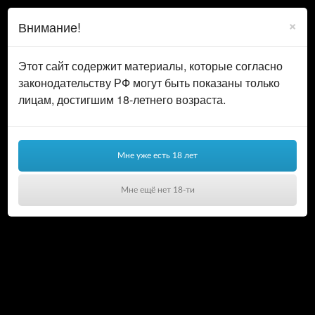
0
ВОЙТИ
×
Внимание!
КОРЗИНА
Этот сайт содержит материалы, которые согласно
законодательству РФ могут быть показаны только
лицам, достигшим 18-летнего возраста.
Мне уже есть 18 лет
Мне ещё нет 18-ти
Ваша корзина пуста!