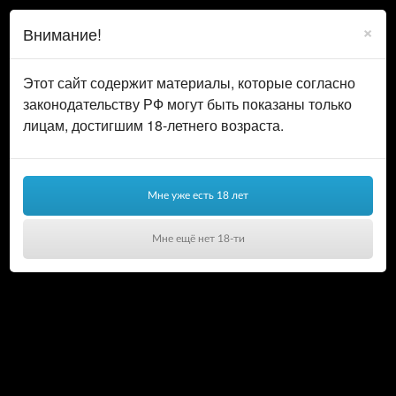
0
ВОЙТИ
×
Внимание!
КОРЗИНА
Этот сайт содержит материалы, которые согласно
законодательству РФ могут быть показаны только
лицам, достигшим 18-летнего возраста.
Мне уже есть 18 лет
Мне ещё нет 18-ти
Ваша корзина пуста!