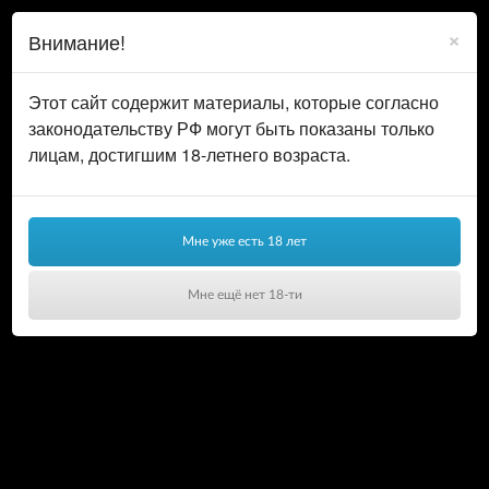
0
ВОЙТИ
×
Внимание!
КОРЗИНА
Этот сайт содержит материалы, которые согласно
законодательству РФ могут быть показаны только
лицам, достигшим 18-летнего возраста.
Мне уже есть 18 лет
Мне ещё нет 18-ти
Ваша корзина пуста!