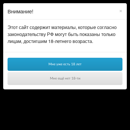
0
ВОЙТИ
×
Внимание!
КОРЗИНА
Этот сайт содержит материалы, которые согласно
законодательству РФ могут быть показаны только
лицам, достигшим 18-летнего возраста.
Мне уже есть 18 лет
Мне ещё нет 18-ти
Ваша корзина пуста!