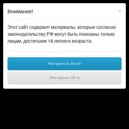
0
ВОЙТИ
×
Внимание!
КОРЗИНА
Этот сайт содержит материалы, которые согласно
законодательству РФ могут быть показаны только
лицам, достигшим 18-летнего возраста.
Мне уже есть 18 лет
Мне ещё нет 18-ти
Ваша корзина пуста!