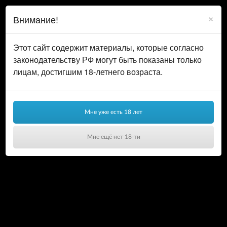
0
ВОЙТИ
×
Внимание!
КОРЗИНА
Этот сайт содержит материалы, которые согласно
законодательству РФ могут быть показаны только
лицам, достигшим 18-летнего возраста.
Мне уже есть 18 лет
Мне ещё нет 18-ти
Ваша корзина пуста!