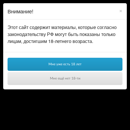
0
ВОЙТИ
×
Внимание!
КОРЗИНА
Этот сайт содержит материалы, которые согласно
законодательству РФ могут быть показаны только
лицам, достигшим 18-летнего возраста.
Мне уже есть 18 лет
Мне ещё нет 18-ти
Ваша корзина пуста!