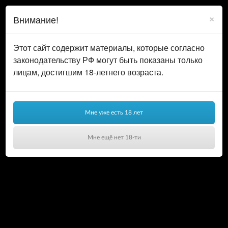
0
ВОЙТИ
×
Внимание!
КОРЗИНА
Этот сайт содержит материалы, которые согласно
законодательству РФ могут быть показаны только
лицам, достигшим 18-летнего возраста.
Мне уже есть 18 лет
Мне ещё нет 18-ти
Ваша корзина пуста!