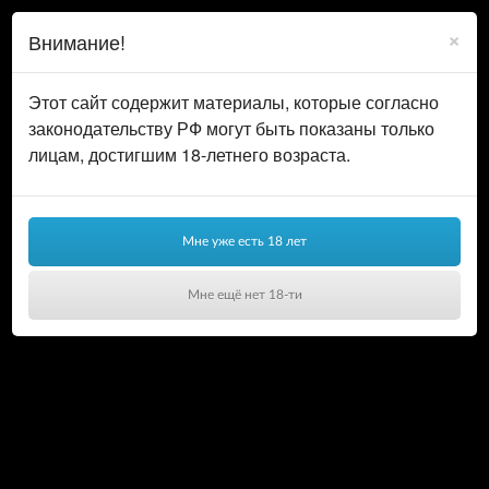
0
ВОЙТИ
×
Внимание!
КОРЗИНА
Этот сайт содержит материалы, которые согласно
законодательству РФ могут быть показаны только
лицам, достигшим 18-летнего возраста.
Мне уже есть 18 лет
Мне ещё нет 18-ти
Ваша корзина пуста!