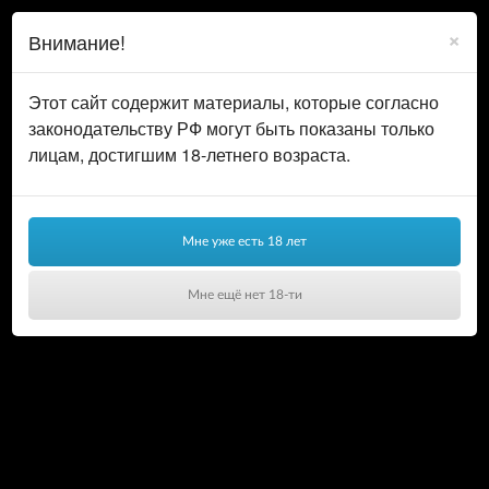
0
ВОЙТИ
×
Внимание!
КОРЗИНА
Этот сайт содержит материалы, которые согласно
законодательству РФ могут быть показаны только
лицам, достигшим 18-летнего возраста.
Мне уже есть 18 лет
Мне ещё нет 18-ти
Ваша корзина пуста!