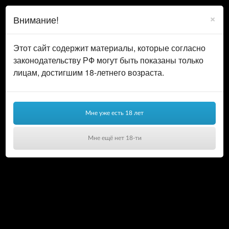
0
ВОЙТИ
×
Внимание!
КОРЗИНА
Этот сайт содержит материалы, которые согласно
законодательству РФ могут быть показаны только
лицам, достигшим 18-летнего возраста.
Мне уже есть 18 лет
Мне ещё нет 18-ти
Ваша корзина пуста!