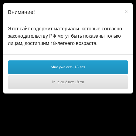
0
ВОЙТИ
×
Внимание!
КОРЗИНА
Этот сайт содержит материалы, которые согласно
законодательству РФ могут быть показаны только
лицам, достигшим 18-летнего возраста.
Мне уже есть 18 лет
Мне ещё нет 18-ти
Ваша корзина пуста!