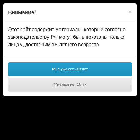
0
ВОЙТИ
×
Внимание!
КОРЗИНА
Этот сайт содержит материалы, которые согласно
законодательству РФ могут быть показаны только
лицам, достигшим 18-летнего возраста.
Мне уже есть 18 лет
Мне ещё нет 18-ти
Ваша корзина пуста!