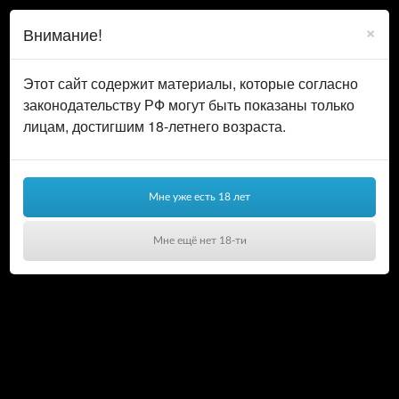
0
ВОЙТИ
×
Внимание!
КОРЗИНА
Этот сайт содержит материалы, которые согласно
законодательству РФ могут быть показаны только
лицам, достигшим 18-летнего возраста.
Мне уже есть 18 лет
Мне ещё нет 18-ти
Ваша корзина пуста!