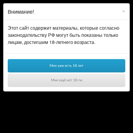
0
ВОЙТИ
×
Внимание!
КОРЗИНА
Этот сайт содержит материалы, которые согласно
законодательству РФ могут быть показаны только
лицам, достигшим 18-летнего возраста.
Мне уже есть 18 лет
Мне ещё нет 18-ти
Ваша корзина пуста!