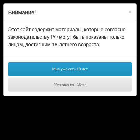
0
ВОЙТИ
×
Внимание!
КОРЗИНА
Этот сайт содержит материалы, которые согласно
законодательству РФ могут быть показаны только
лицам, достигшим 18-летнего возраста.
Мне уже есть 18 лет
Мне ещё нет 18-ти
Ваша корзина пуста!