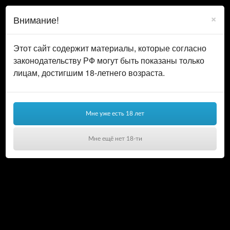
0
ВОЙТИ
×
Внимание!
КОРЗИНА
Этот сайт содержит материалы, которые согласно
законодательству РФ могут быть показаны только
лицам, достигшим 18-летнего возраста.
Мне уже есть 18 лет
Мне ещё нет 18-ти
Ваша корзина пуста!