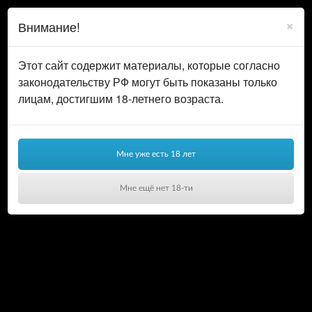
0
ВОЙТИ
×
Внимание!
КОРЗИНА
Этот сайт содержит материалы, которые согласно
законодательству РФ могут быть показаны только
лицам, достигшим 18-летнего возраста.
Мне уже есть 18 лет
Мне ещё нет 18-ти
Ваша корзина пуста!