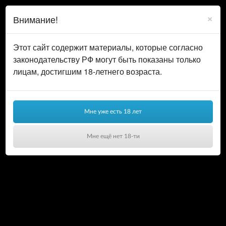
0
ВОЙТИ
×
Внимание!
КОРЗИНА
Этот сайт содержит материалы, которые согласно
законодательству РФ могут быть показаны только
лицам, достигшим 18-летнего возраста.
Мне уже есть 18 лет
Мне ещё нет 18-ти
Ваша корзина пуста!