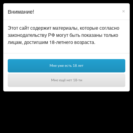
0
ВОЙТИ
×
Внимание!
КОРЗИНА
Этот сайт содержит материалы, которые согласно
законодательству РФ могут быть показаны только
лицам, достигшим 18-летнего возраста.
Мне уже есть 18 лет
Мне ещё нет 18-ти
Ваша корзина пуста!